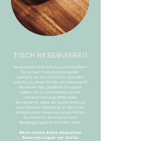
TISCH RESERVIEREN
Reservieren kannst du ausschließlich
für unser Frühstücksangebot,
welches wir bis 13:00 Uhr anbieten
und bis zu einer Größe von maximal 12
Personen. Bei größeren Gruppen
bitten wir um eine telefonische
Vorreservierung. Bitte habe
Verständnis, dass der Aufenthalt auf
zwei Stunden begrenzt ist. Bei einer
erfolgreichen Reservierung erhältst
du direkt im Anschluss eine
Bestätigungsmail mit allen Infos.
Bitte nehme keine doppelten
Reservierungen vor. Sollte